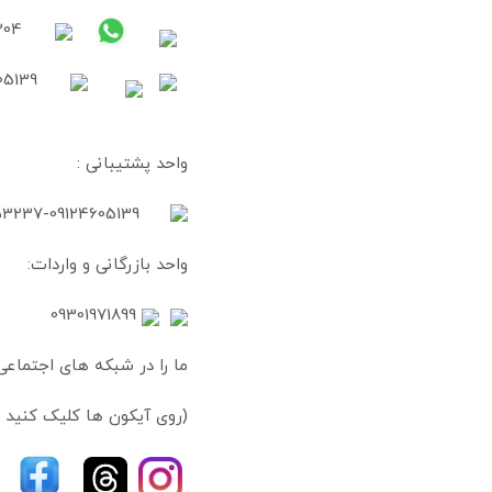
09378719204 آقای باقری (پیام رسان بله ،ایتا ،روبیکا و آیگپ )
واحد پشتیبانی :
02144053237-09124605139
واحد بازرگانی و واردات:
09301971899
ما را در شبکه های اجتماعی
(روی آیکون ها کلیک کنید )