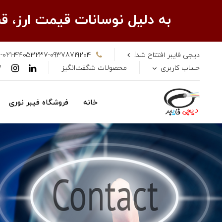
به دلیل نوسانات قیمت ارز، 
دیجی فایبر افتتاح شد!
-021-44053237-09378719204
حساب کاربری
محصولات شگفت‌انگیز
خانه
فروشگاه فیبر نوری