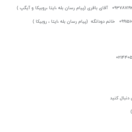
09915105139 خانم دودانگه (پیام رسان بله 
 دنبال کنید