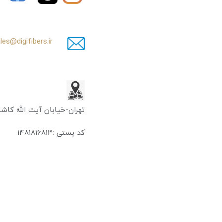
les@digifibers.ir
info@digifibers.ir
تهران-خیابان آیت الله کاشانی -روبروی شهرد
کد پستی :1481816813