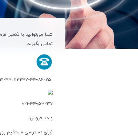
شما می‌توانید با تکمیل فرم 
تماس بگیرید .
021-44053237-44082925
021-44053237
واحد فروش:
(برای دستر