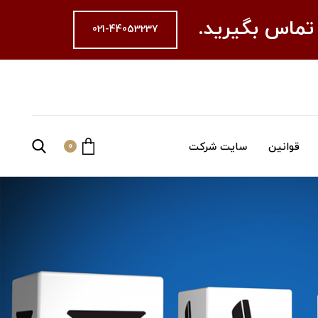
 تماس بگیرید.
021-44053237
قوانین
سایت شرکت
0