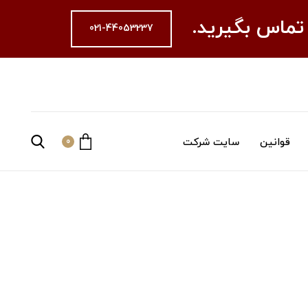
 تماس بگیرید.
021-44053237
قوانین
سایت شرکت
0