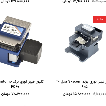
17,900,000 تومان
129,800,000 تومان
18,300,00
ف
کلیور فیبر نوری برند Skycom مدل T-
+FC6
905
15,800,000 تومان
78,200,000 تومان
16,100,00