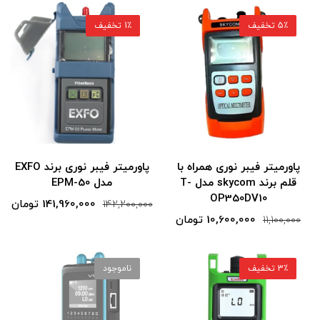
5٪ تخفیف
1٪ تخفیف
پاورمیتر فیبر نوری همراه با
پاورمیتر فیبر نوری برند EXFO
قلم برند skycom مدل T-
مدل EPM-50
OP350DV10
141,960,000 تومان
142,200,000
10,600,000 تومان
11,100,000
3٪ تخفیف
ناموجود