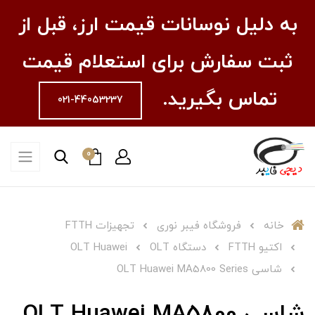
به دلیل نوسانات قیمت ارز، قبل از
ثبت سفارش برای استعلام قیمت
تماس بگیرید.
021-44053237
0
خانه
فروشگاه فیبر نوری
تجهیزات FTTH
اکتیو FTTH
دستگاه OLT
OLT Huawei
شاسی OLT Huawei MA5800 Series
شاسی OLT Huawei MA5800