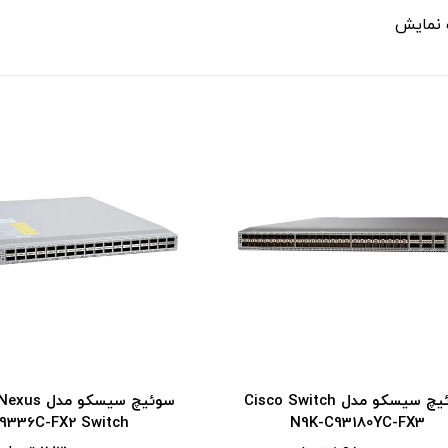
 نمایش
سوئیچ سیسکو م
سوئیچ سیسکو مدل Cisco Switch
9336C-FX2 Switch
N9K-C93180YC-FX3