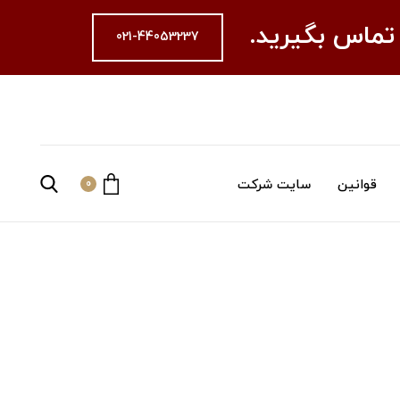
 تماس بگیرید.
021-44053237
قوانین
سایت شرکت
0