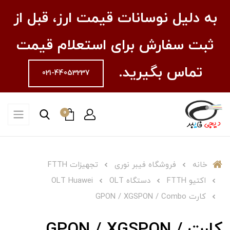
به دلیل نوسانات قیمت ارز، قبل از
ثبت سفارش برای استعلام قیمت
تماس بگیرید.
021-44053237
0
خانه
فروشگاه فیبر نوری
تجهیزات FTTH
اکتیو FTTH
دستگاه OLT
OLT Huawei
کارت GPON / XGSPON / Combo
کارت GPON / XGSPON /