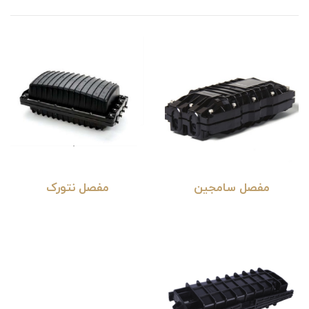
مفصل سامجین
مفصل نتورک