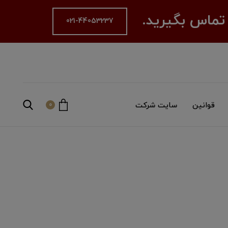
 تماس بگیرید.
021-44053237
قوانین
سایت شرکت
0