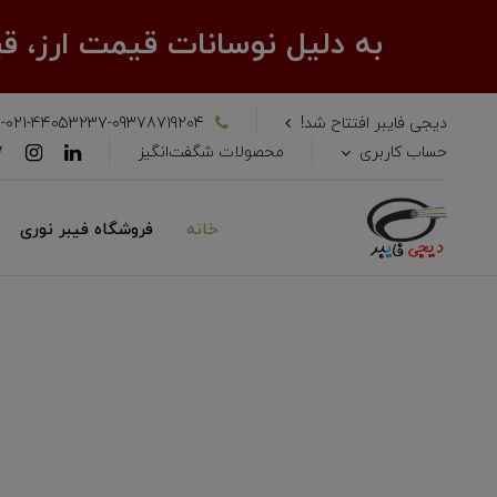
به دلیل نوسانات قیمت ارز، 
دیجی فایبر افتتاح شد!
-021-44053237-09378719204
حساب کاربری
محصولات شگفت‌انگیز
خانه
فروشگاه فیبر نوری