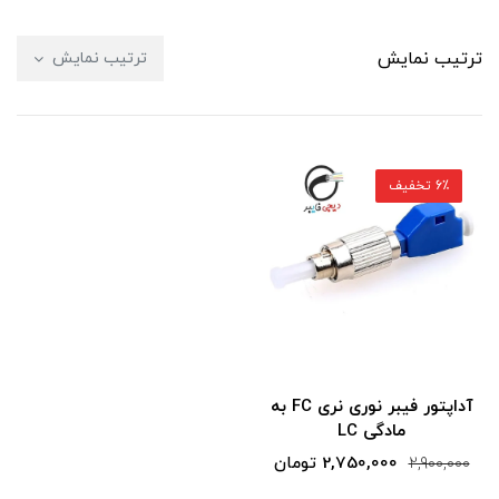
ترتیب نمایش
ترتیب نمایش
6٪ تخفیف
آداپتور فیبر نوری نری FC به
مادگی LC
2,750,000 تومان
2,900,000