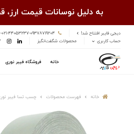
به دلیل نوسانات قیمت ارز، 
دیجی فایبر افتتاح شد!
-021-44053237-09378719204
حساب کاربری
محصولات شگفت‌انگیز
خانه
فروشگاه فیبر نوری
خانه
فهرست محصولات
چسب تسا فیبر نوری 3 سانتی اصلی پارت 