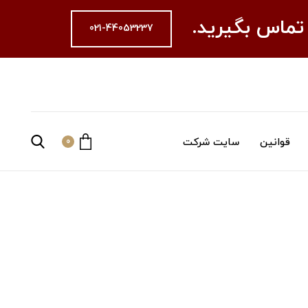
 تماس بگیرید.
021-44053237
قوانین
سایت شرکت
0