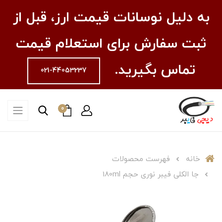
به دلیل نوسانات قیمت ارز، قبل از
ثبت سفارش برای استعلام قیمت
تماس بگیرید.
021-44053237
0
خانه
فهرست محصولات
جا الکلی فیبر نوری حجم 180ml