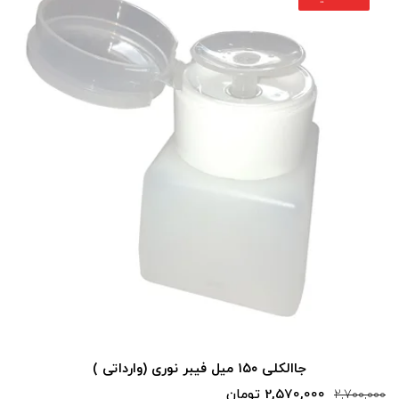
جاالکلی ۱۵۰ میل فیبر نوری (وارداتی )
2,570,000 تومان
2,700,000