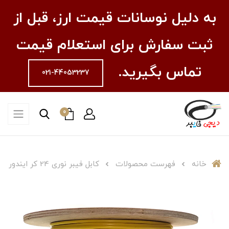
به دلیل نوسانات قیمت ارز، قبل از
ثبت سفارش برای استعلام قیمت
تماس بگیرید.
021-44053237
0
خانه
فهرست محصولات
کابل فیبر نوری 24 کر ایندور