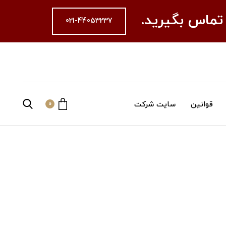
 تماس بگیرید.
021-44053237
قوانین
سایت شرکت
0