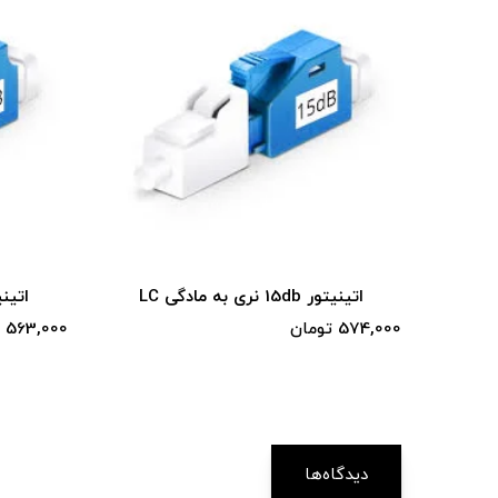
اتینیتور 15db نری به مادگی LC
اتینیتور 10db 
574,000 تومان
563,000 تومان
دیدگاه‌ها