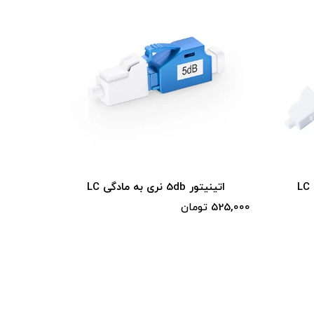
اتینیتور 5db نری به مادگی LC
اتینیتور db
525,000 تومان
495,000 تومان