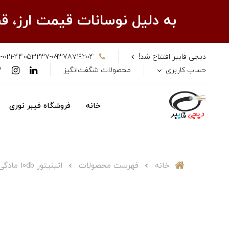
به دلیل نوسانات قیمت ارز، 
دیجی فایبر افتتاح شد!
-021-44053237-09378719204
حساب کاربری
محصولات شگفت‌انگیز
خانه
فروشگاه فیبر نوری
خانه
فهرست محصولات
اتینیتور 10db مادگی به مادگی LC