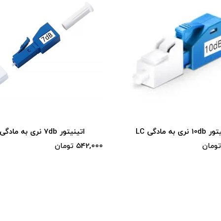
نری به مادگی LC
اتینیتور 7db نری به مادگی LC
542,000 تومان