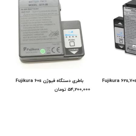
گاه فیوژن Fujikura 60s
باطری دستگاه فیوژن w
5 Pro
ان
39,200,000 تومان
40,600,000