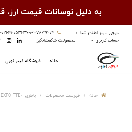
به دلیل نوسانات قیمت ارز، 
دیجی فایبر افتتاح شد!
-021-44053237-09378719204
حساب کاربری
محصولات شگفت‌انگیز
خانه
فروشگاه فیبر نوری
خانه
فهرست محصولات
باطری 1-OTDR EXFO FTB