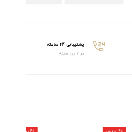
پشتیبانی 24 ساعته
در 7 روز هفته
4٪ تخفیف