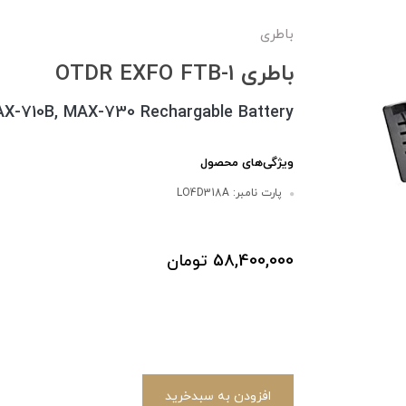
باطری
باطری 1-OTDR EXFO FTB
AX-710B, MAX-730 Rechargable Battery
ویژگی‌های محصول
پارت نامبر: LO4D318A
58,400,000
تومان
افزودن به سبدخرید