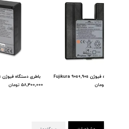
باطری دستگاه فیوژن Fujikura 62s,70s
باطری دست
58,400,000 تومان
54,200,000 توم