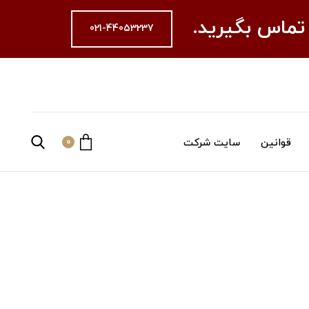
 تماس بگیرید.
021-44053237
قوانین
سایت شرکت
0