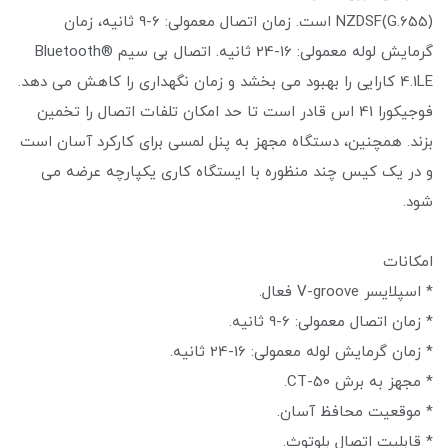
NZDSF(G.655) است. زمان اتصال معمولی: 6-9 ثانیه، زمان
گرمایش لوله معمولی: 16-24 ثانیه. اتصال بی سیم Bluetooth®
4.1LE کارایی را بهبود می بخشد و زمان نگهداری را کاهش می دهد.
فوجیکورا 41 اس قادر است تا حد امکان تلفات اتصال را تخمین
بزند. همچنین، دستگاه مجهز به پنل لمسی برای کارکرد آسان است
و در یک کیس چند منظوره با ایستگاه کاری یکپارچه عرضه می
شود.
امکانات
* اسپلایسر V-groove فعال.
* زمان اتصال معمولی: 6-9 ثانیه.
* زمان گرمایش لوله معمولی: 16-24 ثانیه.
* مجهز به برش CT-50.
* موقعیت محافظ آسان.
* قابلیت اتصال بلوتوث.