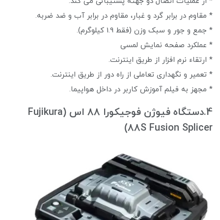
* از عملیات اتصال دو جهته پشتیبانی می کند.
* مقاوم در برابر گرد و غبار، مقاوم در برابر آب و ضد ضربه.
* جمع و جور و سبک وزن (فقط 1.9 کیلوگرم).
* عملکرد صفحه نمایش لمسی
* ارتقاء نرم افزار از طریق اینترنت.
* تعمیر و نگهداری تعاملی از راه دور از طریق اینترنت.
* مجهز به فیلم آموزش کاربر در داخل هواپیما.
4.دستگاه فیوژن فوجیکورا 88 اس (Fujikura
88S Fusion Splicer)