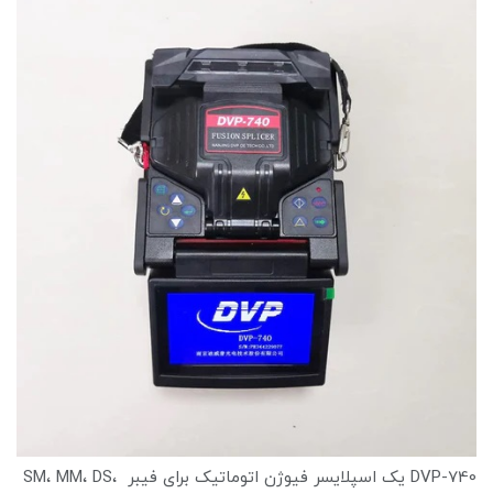
DVP-740 یک اسپلایسر فیوژن اتوماتیک برای فیبر SM، MM، DS،