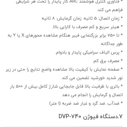
* فناوری کنترل هوشمند ARC کار پایدار را تحت هر شرایطی
فراهم می کند.
* زمان اتصال: 5 ثانیه. زمان گرمایش: 8 ثانیه
* هیتر سریع و کم مصرف با کارایی بالا.
* تا 750 برابر بزرگنمایی فیبر هنگام مشاهده محورهای X یا Y به
طور جداگانه.
* پرس الیاف سرامیکی پایدار و بادوام.
* مصرف برق کم
* صفحه نمایش با کیفیت بالا مشاهده واضح نتایج را حتی در زیر
نور شدید خورشید تضمین می کند.
* باتری با ظرفیت بالا قابل جابجایی شارژ کامل بیش از 500 بار
اتصال و گرمایش را انجام می دهد.
* ضدآب. ضد گرد و غبار ضد ضربه (1 متر)
7.دستگاه فیوژن DVP-740