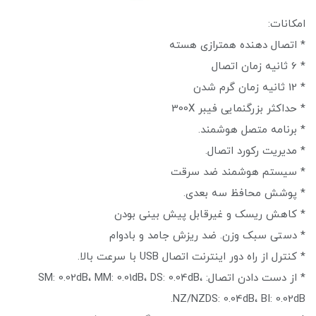
امکانات:
* اتصال دهنده همترازی هسته
* 6 ثانیه زمان اتصال
* 12 ثانیه زمان گرم شدن
* حداکثر بزرگنمایی فیبر 300X
* برنامه متصل هوشمند.
* مدیریت رکورد اتصال.
* سیستم هوشمند ضد سرقت
* پوشش محافظ سه بعدی.
* کاهش ریسک و غیرقابل پیش بینی بودن
* دستی سبک وزن. ضد ریزش جامد و بادوام
* کنترل از راه دور اینترنت اتصال USB با سرعت بالا.
* از دست دادن اتصال: SM: 0.02dB، MM: 0.01dB، DS: 0.04dB،
NZ/NZDS: 0.04dB، BI: 0.02dB.