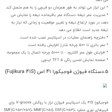
می دهد.
* این ابزار می تواند به طور همزمان دو قیچی را به هم متصل کند.
* مدیریت عمر تیغه: دستگاه عمر باقیمانده تیغه را نمایش می
دهد، در مورد ارتفاع تیغه و تغییر موقعیت و زمانی که نیاز به
تیغه جدید است اطلاع می دهد.
* دفترچه راهنمای عملیات در اسپلایسر نصب شده است.
* عمر باتری تا 500 چرخه شارژ افزایش یافته است.
* افزایش طول عمر الکترود - تا 5000 چرخه اتصال با یک مجموعه.
* صفحه نمایش لمسی رنگی TFT 5 اینچی.
5.دستگاه فیوژن فوجیکورا 41 اس (Fujikura 41S)
فوجیکورا 41S یک اسپلایسر فیوژن تراز با روکش V-groove برای
فیبرهای نوری منفرد SMF(G.652/657)، MMF(G.651)، DSF(G.653)،