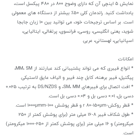
نمایش ۵ اینچی آن که دارای وضوح ۸۰۰ در ۴۸۰ پیکسل است،
یادداشت کنید. راندمان کلی 50٪ بیشتر از دستگاه های معمولی
است. بر اساس ترجیحات خود، می توانید بین 10 زبان جابجا
شوید، یعنی انگلیسی، روسی، فرانسوی، پرتغالی، ایتالیایی،
اسپانیایی، لهستانی، عربی.
امکانات
* انواع فیبری که می تواند پشتیبانی کند عبارتند از MM، SM،
پیگتیل، فیبر برهنه، کابل چند فیبر و الیاف عایق لاستیکی.
* افت اتصال برای فیبرهای SM، MM، و DS/NZDS به ترتیب 0.025
دسی بل، 0.01 دسی بل و 0.04 دسی بل است.
* قطر روکش-r 80-150μm و قطر پوشش 100-1000μmm است.
* طول شکاف فیبر 8-16 میلی متر (برای پوشش کمتر از 250
میکرومتر) و 16 میلی متر (برای پوشش کمتر از 250-1000 میکرومتر)
است.