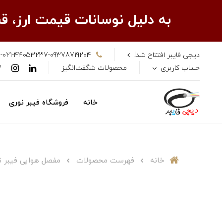
به دلیل نوسانات قیمت ارز، 
دیجی فایبر افتتاح شد!
-021-44053237-09378719204
حساب کاربری
محصولات شگفت‌انگیز
خانه
فروشگاه فیبر نوری
خانه
فهرست محصولات
مفصل هوایی فیبر نوری 