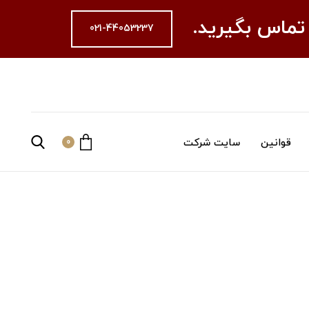
 تماس بگیرید.
021-44053237
قوانین
سایت شرکت
0