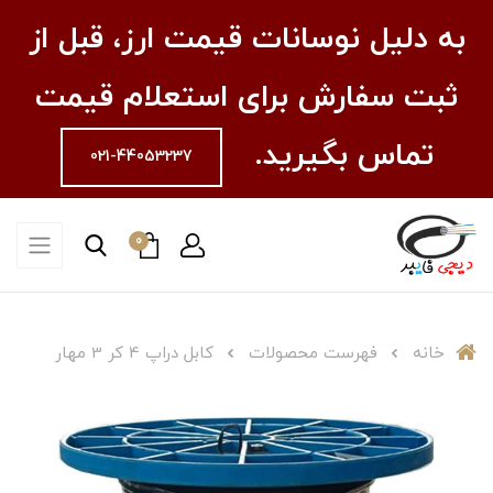
به دلیل نوسانات قیمت ارز، قبل از
ثبت سفارش برای استعلام قیمت
تماس بگیرید.
021-44053237
0
خانه
فهرست محصولات
کابل دراپ 4 کر 3 مهار