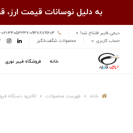
به دلیل نوسانات قیمت ارز، 
دیجی فایبر افتتاح شد!
-021-44053237-09378719204
حساب کاربری
محصولات شگفت‌انگیز
خانه
فروشگاه فیبر نوری
خانه
فهرست محصولات
الکترود دستگاه فیوژن فوجیکو