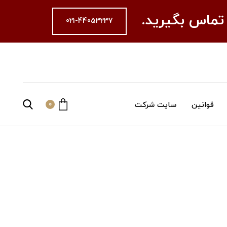
 تماس بگیرید.
021-44053237
قوانین
سایت شرکت
0