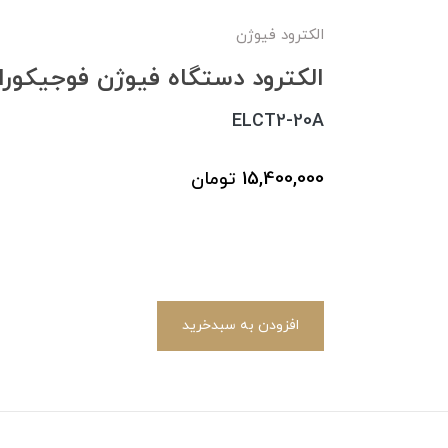
الکترود فیوژن
الکترود دستگاه فیوژن فوجیکورا 0S-60S-62S-70S
ELCT2-20A
15,400,000
تومان
افزودن به سبدخرید