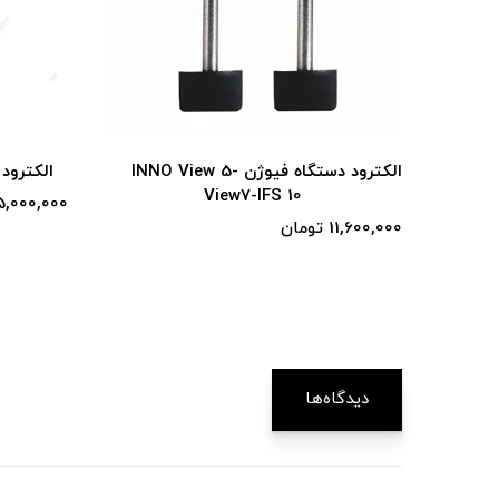
INNO View-
الکترود دستگاه فیوژن فوجیکورا +90S
15,000,000 تومان
15,400,000 توم
دیدگاه‌ها