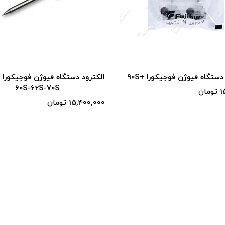
الکترود دستگاه فیوژن فوجیکورا 50S-
71-72-82(Type)
60S-62S-70S
ان
14,900,000 تومان