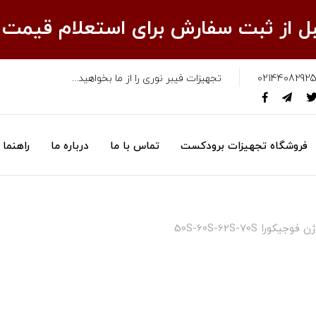
قبل از ثبت سفارش برای استعلام قیمت
02144082925
تجهیزات فیبر نوری را از ما بخواهید...
فروشگاه تجهیزات برودکست
تماس با ما
درباره ما
راهنما
را 50S-60S-62S-70S