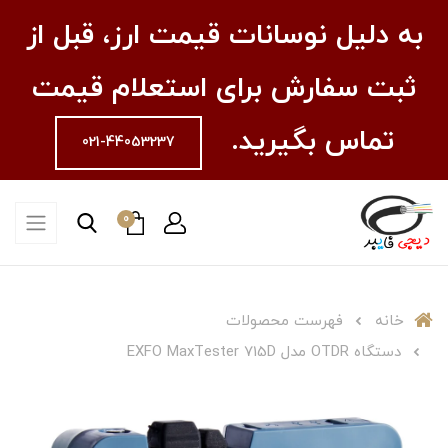
به دلیل نوسانات قیمت ارز، قبل از
ثبت سفارش برای استعلام قیمت
تماس بگیرید.
021-44053237
0
خانه
فهرست محصولات
دستگاه OTDR مدل EXFO MaxTester 715D