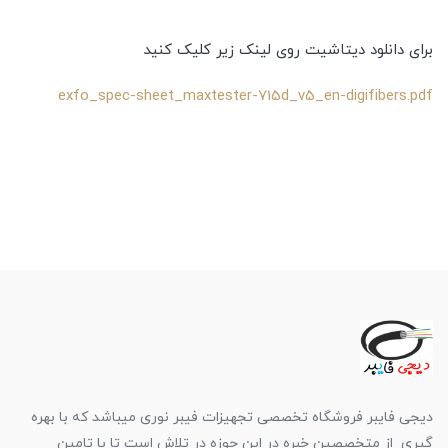
برای دانلود دیتاشیت روی لینک زیر کلیک کنید
exfo_spec-sheet_maxtester-715d_v5_en-digifibers.pdf
دیجی فایبر فروشگاه تخصصی تجهیزات فیبر نوری میباشد که با بهره
گیری از متخصصین خبره در این حوزه در تلاش است تا با تامین