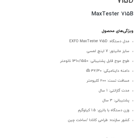
715D
MaxTester 715B
ویژگی‌های محصول
مدل دستگاه: EXFO MaxTester 715D
سایز مانیتور: 7 اینچ لمسی
طوج موج قابل پشتیبانی: 1310/1550 نانومتر
دامنه داینامیکی: 32/30 db
مسافت تست: ۲۰۰ کلیومتر
مدت گارانتی: 1 سال
پشتیبانی: ۳ سال
وزن دستگاه با باتری: 1.5 کیلوگرم
کشور سازنده: طراحی کانادا /ساخت چین