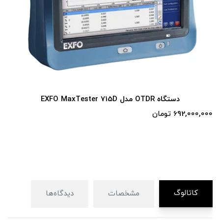
دستگاه OTDR مدل EXFO MaxTester 715D
692,000,000 تومان
کاتالوگ
مشخصات
دیدگاه‌ها