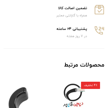
تضمین اصالت کالا
همراه با گارانتی معتبر
پشتیبانی 24 ساعته
در 7 روز هفته
محصولات مرتبط
4٪ تخفیف