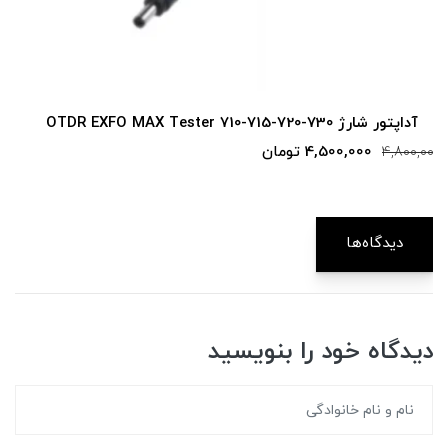
آداپتور شارژر فوجیکورا ۵۰S پارت Fujikura ADC‑11
75,280,000 تومان
دیدگاه‌ها
دیدگاه خود را بنویسید