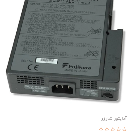
آداپتور شارژر