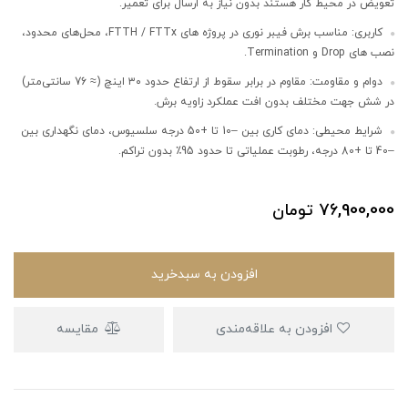
تعویض در محیط کار هستند بدون نیاز به ارسال برای تعمیر.
کاربری: مناسب برش فیبر نوری در پروژه‌ های FTTH / FTTx، محل‌های محدود،
نصب های Drop و Termination.
دوام و مقاومت: مقاوم در برابر سقوط از ارتفاع حدود ۳۰ اینچ (≈ 76 سانتی‌متر)
در شش جهت مختلف بدون افت عملکرد زاویه برش.
شرایط محیطی: دمای کاری بین –10 تا +50 درجه سلسیوس، دمای نگهداری بین
–40 تا +80 درجه، رطوبت عملیاتی تا حدود 95٪ بدون تراکم.
76,900,000
تومان
افزودن به سبدخرید
افزودن به علاقه‌مندی
مقایسه