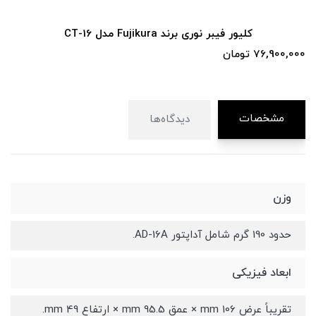
کلیور فیبر نوری برند Skycom مدل T-905
15,800,000 تومان
16,100,000
مشخصات
دیدگاه‌ها
وزن
حدود 190 گرم شامل آداپتور AD-16A.
ابعاد فیزیکی
تقریباً عرض 106 mm × عمق 95.5 mm × ارتفاع 49 mm.