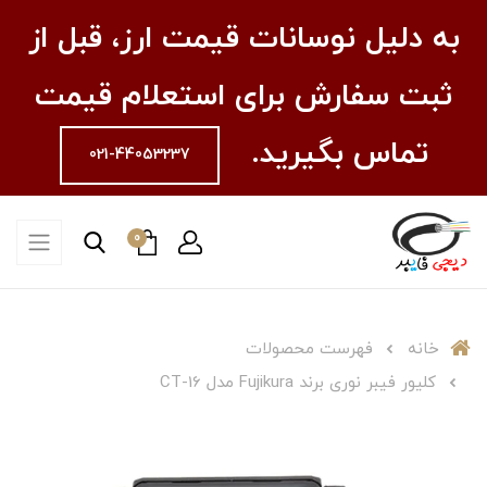
به دلیل نوسانات قیمت ارز، قبل از
ثبت سفارش برای استعلام قیمت
تماس بگیرید.
021-44053237
0
خانه
فهرست محصولات
کلیور فیبر نوری برند Fujikura مدل CT-16