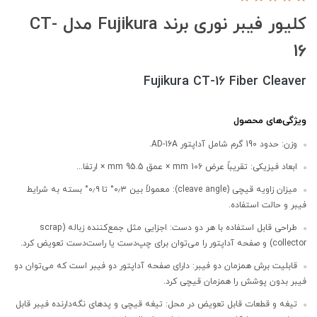
کلیور فیبر نوری برند Fujikura مدل CT-
16
Fujikura CT-16 Fiber Cleaver
ویژگی‌های محصول
وزن: حدود 190 گرم شامل آداپتور AD-16A.
ابعاد فیزیکی: تقریباً عرض 106 mm × عمق 95.5 mm × ارتفا...
میزان زاویه قیچی (cleave angle): معمولاً بین ۰٫۳° تا ۰٫۹° بسته به شرایط
فیبر و حالت استفاده.
طراحی قابل استفاده با هر دو دست: اجزایی مثل جمع‌کننده زباله (scrap
collector) و صفحه آداپتور را می‌توان برای چپ‌دست یا راست‌دست تعویض کرد.
قابلیت برش همزمان دو فیبر: دارای صفحه آداپتور دو فیبر است که می‌توان دو
فیبر بدون پوشش را همزمان قیچی کرد.
تیغه و قطعات قابل تعویض در محل: تیغه قیچی و پدهای نگه‌دارنده فیبر قابل