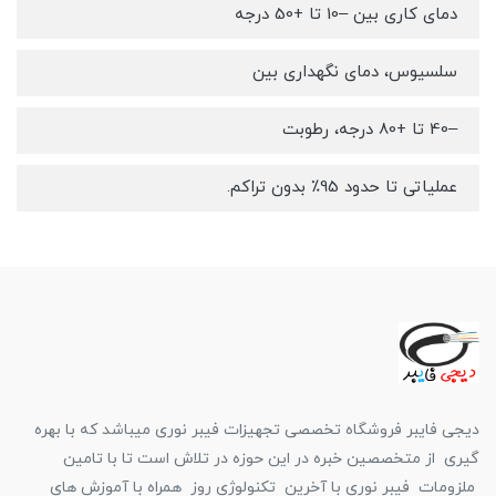
دمای کاری بین –10 تا +50 درجه
سلسیوس، دمای نگهداری بین
–40 تا +80 درجه، رطوبت
عملیاتی تا حدود 95٪ بدون تراکم.
دیجی فایبر فروشگاه تخصصی تجهیزات فیبر نوری میباشد که با بهره
گیری از متخصصین خبره در این حوزه در تلاش است تا با تامین
ملزومات فیبر نوری با آخرین تکنولوژی روز همراه با آموزش های