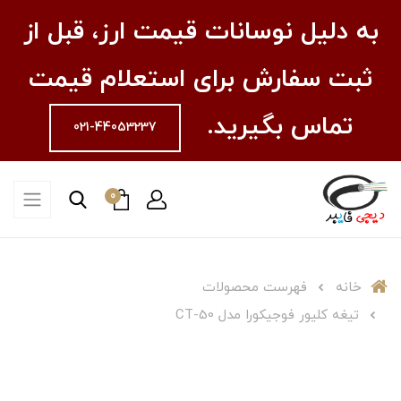
به دلیل نوسانات قیمت ارز، قبل از
ثبت سفارش برای استعلام قیمت
تماس بگیرید.
021-44053237
0
خانه
فهرست محصولات
تیغه کلیور فوجیکورا مدل CT-50