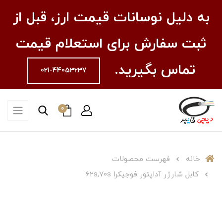
به دلیل نوسانات قیمت ارز، قبل از
ثبت سفارش برای استعلام قیمت
تماس بگیرید.
021-44053237
0
خانه
فهرست محصولات
کابل شارژر آداپتور فوجیکرا 62s,70s