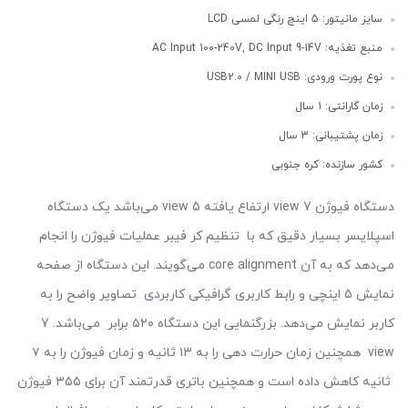
سایز مانیتور: 5 اینچ رنگی لمسی LCD
منبع تغذیه: AC Input 100-240V, DC Input 9-14V
نوع پورت ورودی: USB2.0 / MINI USB
زمان گارانتی: 1 سال
زمان پشتیبانی: 3 سال
کشور سازنده: کره جنوبی
دستگاه فیوژن view 7 ارتفاع يافته view 5 می‌باشد یک دستگاه
اسپلایسر بسیار دقیق که با تنظیم کر فیبر عملیات فیوژن را انجام
می‌دهد که به آن core alignment می‌گویند. این دستگاه از صفحه
نمایش ۵ اینچی و رابط کاربری گرافیکی کاربردی تصاویر واضح را به
کاربر نمایش می‌دهد. بزرگنمایی این دستگاه ۵۲۰ برابر می‌باشد. 7
view همچنین زمان حرارت دهی را به ۱۳ ثانیه و زمان فیوژن را به ۷
ثانیه کاهش داده است و همچنین باتری قدرتمند آن برای ۳۵۵ فیوژن