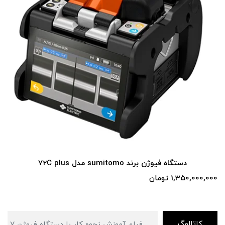
ل 72C plus
دستگاه فیوژن برند Fujikura
1,390,000,000 تومان
کاتالوگ
فیلم آموزش نحوه کار با دستگاه فیوژن inno view 7