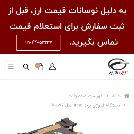
به دلیل نوسانات قیمت ارز، قبل از
ثبت سفارش برای استعلام قیمت
تماس بگیرید.
021-44053237
0
خانه
فهرست محصولات
دستگاه فیوژن برند inno مدل View7