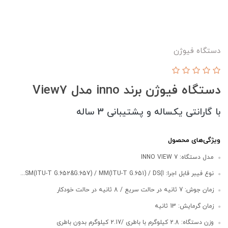
دستگاه فیوژن
دستگاه فیوژن برند inno مدل View7
با گارانتی یکساله و پشتیبانی 3 ساله
ویژگی‌های محصول
مدل دستگاه: INNO VIEW 7
نوع فیبر قابل اجرا: SM(ITU-T G.652&G.657) / MM(ITU-T G.651) / DS(I...
زمان جوش: 7 ثانیه در حالت سریع / 8 ثانیه در حالت خودکار
زمان گرمایش: 13 ثانیه
وزن دستگاه: 2.8 کیلوگرم با باطری /2.17 کیلوگرم بدون باطری