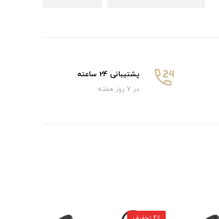
پشتیبانی 24 ساعته
در 7 روز هفته
4٪ تخفیف
4٪ تخفیف