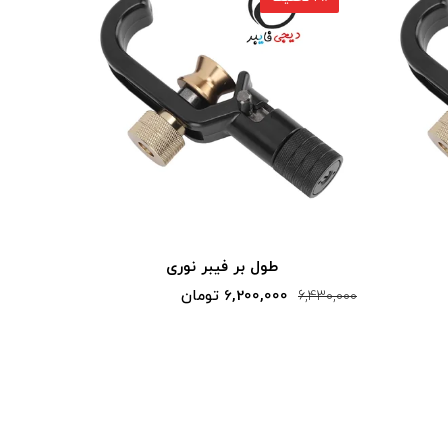
طول بر فیبر نوری
6,200,000 تومان
6,430,000
6,430,000