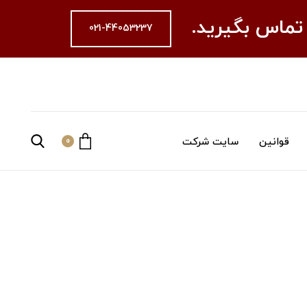
 تماس بگیرید.
021-44053237
قوانین
سایت شرکت
0