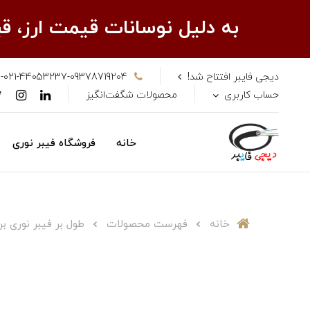
به دلیل نوسانات قیمت ارز، 
دیجی فایبر افتتاح شد!
-021-44053237-09378719204
حساب کاربری
محصولات شگفت‌انگیز
خانه
فروشگاه فیبر نوری
خانه
فهرست محصولات
طول بر فیبر نوری برند AA