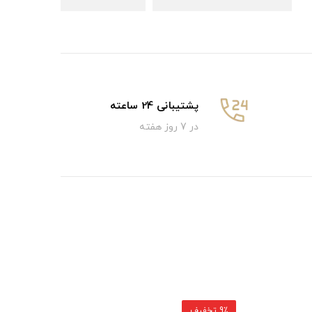
پشتیبانی 24 ساعته
در 7 روز هفته
9٪ تخفیف
9٪ تخفیف