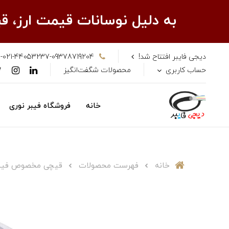
به دلیل نوسانات قیمت ارز، 
دیجی فایبر افتتاح شد!
-021-44053237-09378719204
حساب کاربری
محصولات شگفت‌انگیز
خانه
فروشگاه فیبر نوری
خانه
فهرست محصولات
قیچی مخصوص فیبر نوری