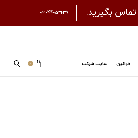
 تماس بگیرید.
021-44053237
قوانین
سایت شرکت
0