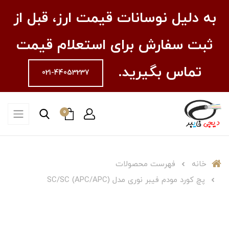
به دلیل نوسانات قیمت ارز، قبل از
ثبت سفارش برای استعلام قیمت
تماس بگیرید.
021-44053237
0
خانه
فهرست محصولات
پچ کورد مودم فیبر نوری مدل (APC/APC) SC/SC