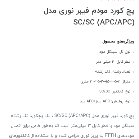
پچ کورد مودم فیبر نوری مدل
(APC/APC) SC/SC
ویژگی‌های محصول
نوع تار: سینگل مود
قطر کابل: 3 میلی متر
تعداد رشته: تک رشته
متراژ: 3-5-10-15-20-25-30 متری
نوع کانکتور: SC/SC
نوع پولیش: APC سبز/APC سبز
پچ کورد فیبر نوری مدل SC/SC (APC/APC) ، یک پچکورد تک رشته
سینگل مود با قطر کابل ۳ میلی‌متر است که به‌طور خاص برای اتصال
مودم‌های FTTH به پریز نوری طراحی شده و با استفاده از کانکتورهای