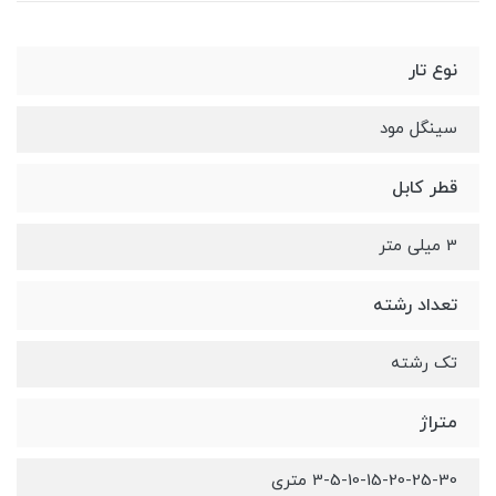
نوع تار
سینگل مود
قطر کابل
3 میلی متر
تعداد رشته
تک رشته
متراژ
3-5-10-15-20-25-30 متری