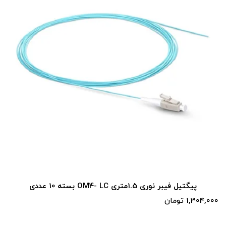
پیگتیل فیبر نوری 1.5متری OM4- LC بسته 10 عددی
1,304,000 تومان