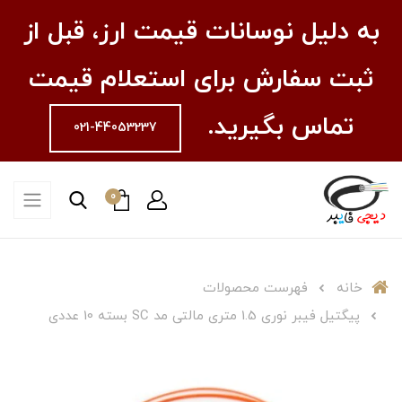
به دلیل نوسانات قیمت ارز، قبل از
ثبت سفارش برای استعلام قیمت
تماس بگیرید.
021-44053237
0
خانه
فهرست محصولات
پیگتیل فیبر نوری 1.5 متری مالتی مد SC بسته 10 عددی