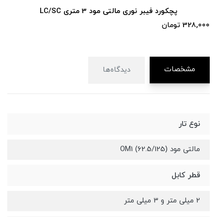
پچکورد فیبر نوری مالتی مود 1 متری LC/SC
275,000 تومان
مشخصات
دیدگاه‌ها
نوع تار
مالتی مود (OM1 (62.5/125
قطر کابل
2 میلی متر و 3 میلی متر