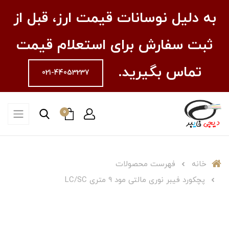
به دلیل نوسانات قیمت ارز، قبل از
ثبت سفارش برای استعلام قیمت
تماس بگیرید.
021-44053237
0
خانه
فهرست محصولات
پچکورد فیبر نوری مالتی مود 9 متری LC/SC