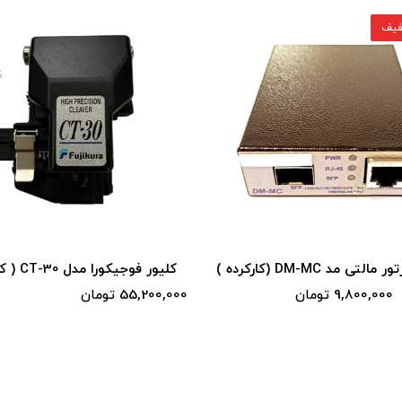
ورا مدل CT-30 ( کارکرده )
کلیور فوجیکورا CT-20 ( کارکرده )
تومان
41,500,000 تومان