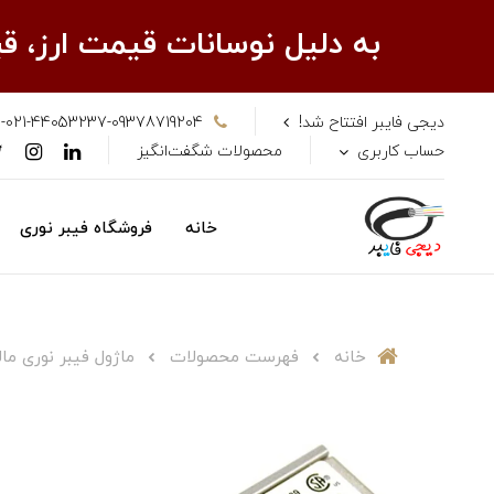
به دلیل نوسانات قیمت ارز، 
دیجی فایبر افتتاح شد!
-021-44053237-09378719204
حساب کاربری
محصولات شگفت‌انگیز
خانه
فروشگاه فیبر نوری
خانه
فهرست محصولات
ماژول فیبر نوری مالتی مد