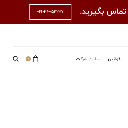
 تماس بگیرید.
021-44053237
قوانین
سایت شرکت
0