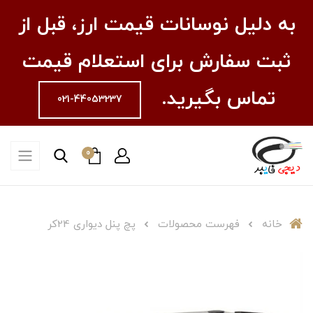
به دلیل نوسانات قیمت ارز، قبل از
ثبت سفارش برای استعلام قیمت
تماس بگیرید.
021-44053237
0
خانه
فهرست محصولات
پچ پنل دیواری 24کر