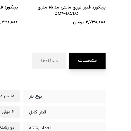
 مالتی مد 15 متری
پچکورد فیبر نوری مالتی مد 15 متری
OM4-LC/LC
2,730,000 تومان
2,730,000 توما
مشخصات
دیدگاه‌ها
مالتی مد (4
نوع تار
2 میلی متر
قطر کابل
دو رشته
تعداد رشته