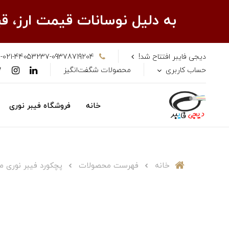
به دلیل نوسانات قیمت ارز، 
دیجی فایبر افتتاح شد!
-021-44053237-09378719204
حساب کاربری
محصولات شگفت‌انگیز
خانه
فروشگاه فیبر نوری
خانه
فهرست محصولات
پچکورد فیبر نوری مالتی مد 15 م