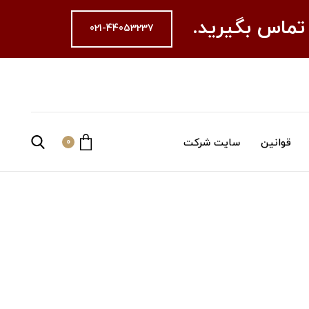
 تماس بگیرید.
021-44053237
قوانین
سایت شرکت
0