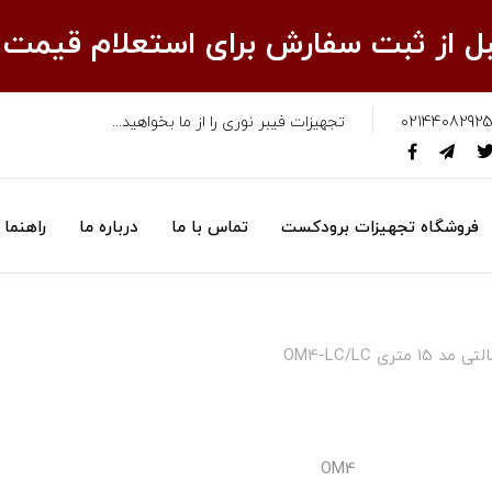
قبل از ثبت سفارش برای استعلام قیمت
02144082925
تجهیزات فیبر نوری را از ما بخواهید...
فروشگاه تجهیزات برودکست
تماس با ما
درباره ما
راهنما
تری OM4-LC/LC
OM4