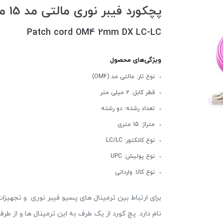
پچکورد فیبر نوری مالتی مد 15 متری OM4-LC/LC
Patch cord OM4 2mm DX LC-LC
ویژگی‌های محصول
نوع تار: مالتی مد (OM4)
قطر کابل: 2 میلی متر
تعداد رشته: دو رشته
متراژ: 15 متری
نوع کانکتور: LC/LC
نوع پولیش: UPC
نوع کالا: وارداتی
برای ارتباط بین ترمینال های پسیو فیبر نوری و تجهیزات 
نام دارد. پچ کورد از یک طرف به این ترمینال ها و از ط