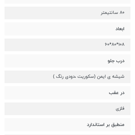
۸۰ سانتیمتر
ابعاد
108*80*60
درب جلو
شیشه ی ایمن (سکوریت ،دودی رنگ )
در عقب
فلزی
منطبق بر استاندارد