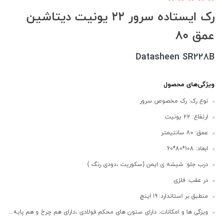
رک ایستاده سرور ۲۲ یونیت دیتاشین
عمق ۸۰
Datasheen SR228B
ویژگی‌های محصول
نوع رک: رک مخصوص سرور
ارتفاع: ۲۲ یونیت
عمق: ۸۰ سانتیمتر
ابعاد: 108*80*60
درب جلو: شیشه ی ایمن (سکوریت ،دودی رنگ )
در عقب: فلزی
منطبق بر استاندارد: ۱۹ اینچ
ویزگی ها و امکانات: دارای ستون های محکم فولادی ،دارای هم چرخ و هم پایه...