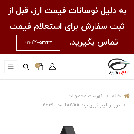
به دلیل نوسانات قیمت ارز، قبل از
ثبت سفارش برای استعلام قیمت
تماس بگیرید.
021-44053237
0
خانه
فهرست محصولات
دور بر فیبر نوری برند TAWAA مدل 4529