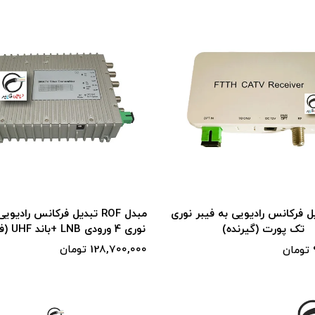
مبدل ROF تبدیل فرکانس رادیو
ل فرکانس رادیویی به فیبر نوری
نوری 4 ورودی LNB +باند UHF (فرستنده )
تک پورت (گیرنده)
128,700,000 تومان