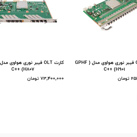
کارت OLT فیبر نوری هواوی مدل ( GPHF
C++ (H807
C++ (H901
ومان
73,400,000 تومان