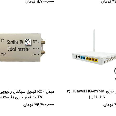
ان
11,700,000 تومان
مودم فیبر نوری Huawei HG8346M (2
خط تلفن)
TV به فیبر نوری (فرستنده )
ن
34,400,000 تومان