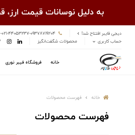
به دلیل نوسانات قیمت ارز، 
دیجی فایبر افتتاح شد!
-021-44053237-09378719204
حساب کاربری
محصولات شگفت‌انگیز
خانه
فروشگاه فیبر نوری
خانه
فهرست محصولات
فهرست محصولات