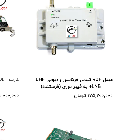
مبدل ROF تبدیل فرکانس رادیویی UHF
+LNB به فیبر نوری (فرستنده)
175,200,000 تومان
1,230,000,000