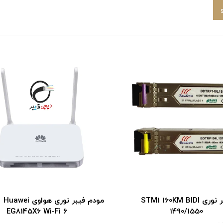
ماژول فیبر نوری STM1 160KM BIDI
مودم فیبر نوری هواوی Huawei
EG8145X6 Wi-Fi 6
1490/1550