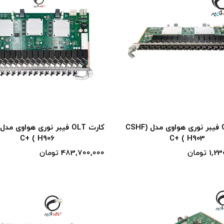
کارت OLT فیبر نوری هواوی مدل (CSHF
C+ ( H906
C+ ( H903
 تومان
483,700,000 تومان