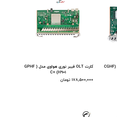
کارت OLT فیبر نوری هواوی مدل (CGHF
کارت OLT فیبر نوری هواوی مدل ( GPHF
C+ (H901
178,500,000 تومان