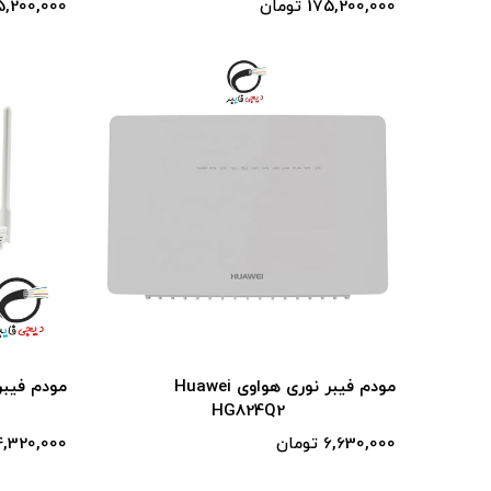
175,200,000 تومان
45,200,000 توم
مودم فیبر نوری هواوی Huawei
HG824Q2
6,630,000 تومان
4,320,000 توما