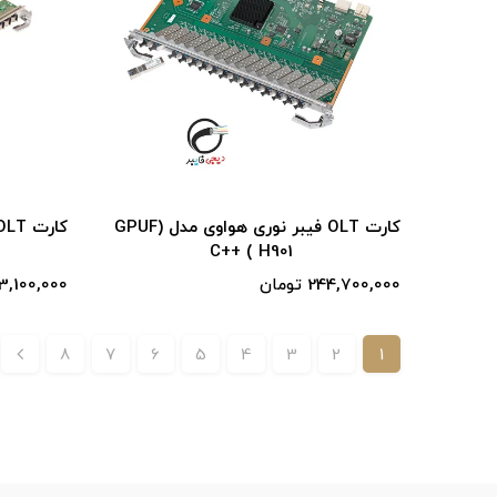
کارت OLT فیبر نوری هواوی مدل (GPUF
C++ ( H901
244,700,000 تومان
253,100,000 ت
8
7
6
5
4
3
2
1