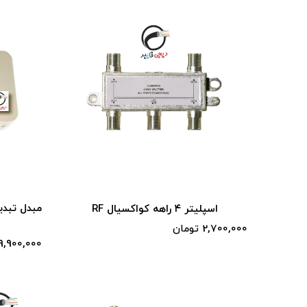
مبدل تبدی
اسپلیتر ۴ راهه کواکسیال RF
2,700,000 تومان
9,900,000 تومان