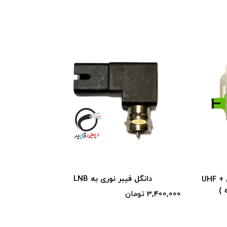
دانگل فیبر نوری به LNB
مبدل ROF تبدیل سیگنال رادیویی UHF +
3,400,000 تومان