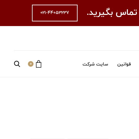
 تماس بگیرید.
021-44053237
قوانین
سایت شرکت
0