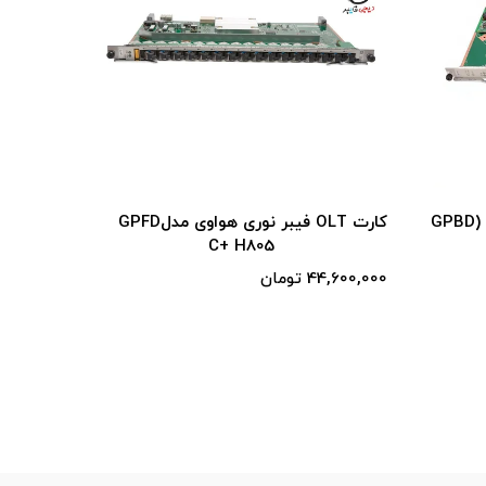
کارت OLT فیبر نوری هواوی مدل (GPBD
کارت OLT فیبر نوری هواوی مدلGPFD
C+ H805
44,600,000 تومان