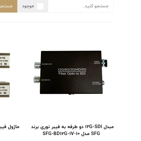
موجود
جستجو
مبدل ۱۲G-SDI دو طرفه به فیبر نوری برند
SFG مدل SFG-BD12G-1V-10