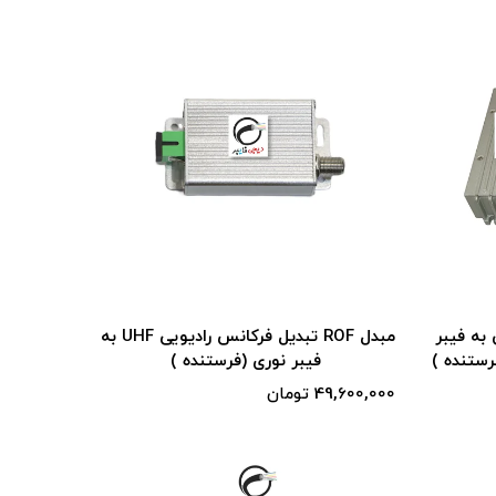
یی به فیبر
مبدل ROF تبدیل فرکانس رادیویی UHF به
فیبر نوری (فرستنده )
49,600,000 تومان