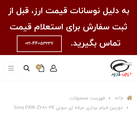
به دلیل نوسانات قیمت ارز، قبل از
ثبت سفارش برای استعلام قیمت
تماس بگیرید.
021-44053237
0
خانه
فهرست محصولات
دوربین فیلم برداری حرفه ای سونی Sony PXW-Z280 4K