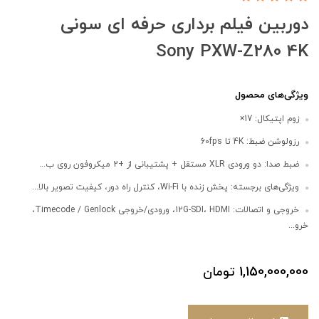
دوربین فیلم برداری حرفه ای سونی
Sony PXW-Z280 4K
ویژگی‌های محصول
زوم اپتیکال: 17×
رزولوشن ضبط: 4K تا 60fps
ضبط صدا: دو ورودی XLR مستقل + پشتیبانی از +2 میکروفون روی ب...
ویژگی‌های برجسته: پخش زنده با Wi-Fi، کنترل راه دور، کیفیت تصویر بالا...
خروجی و اتصالات: 12G-SDI، HDMI، ورودی/خروجی Timecode / Genlock،
خرو...
1,150,000,000
تومان