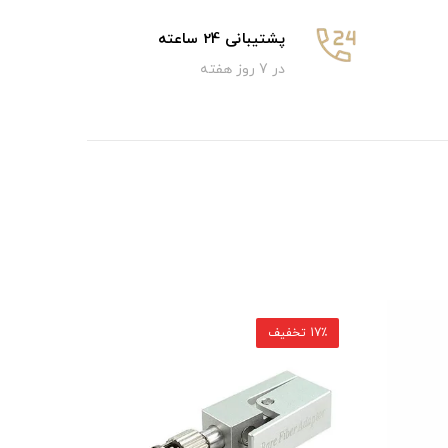
پشتیبانی 24 ساعته
در 7 روز هفته
17٪ تخفیف
16٪ تخفیف