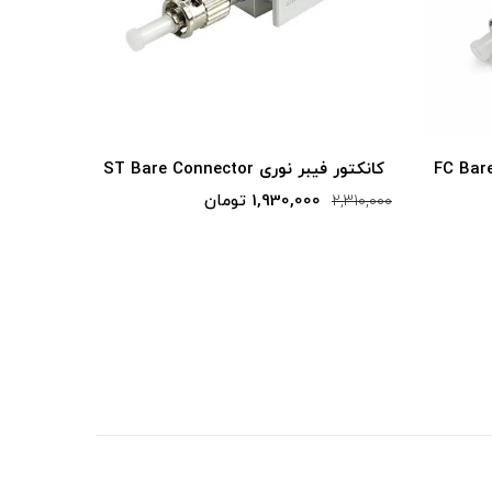
کانکتور فیبر نوری ST Bare Connector
کانکتور فیبر نو
1,930,000 تومان
2,200,000
2,310,000