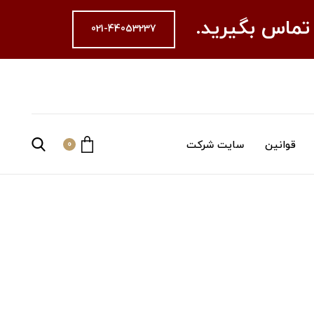
 تماس بگیرید.
021-44053237
قوانین
سایت شرکت
0