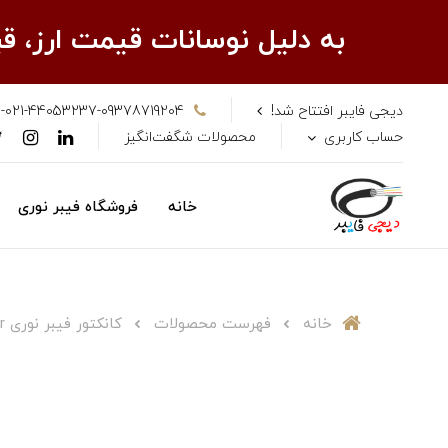
به دلیل نوسانات قیمت ارز، 
دیجی فایبر افتتاح شد!
-021-44053237-09378719204
حساب کاربری
محصولات شگفت‌انگیز
خانه
فروشگاه فیبر نوری
خانه
فهرست محصولات
کانکتور فیبر نوری ST Bare Connector