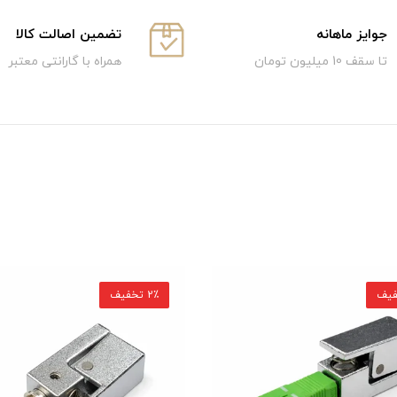
جوایز ماهانه
تضمین اصالت کالا
تا سقف 10 میلیون تومان
همراه با گارانتی معتبر
2٪ تخفیف