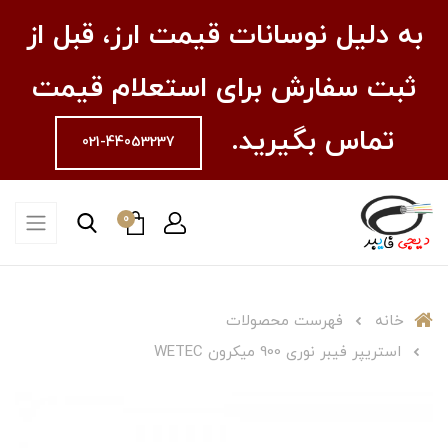
به دلیل نوسانات قیمت ارز، قبل از
ثبت سفارش برای استعلام قیمت
تماس بگیرید.
021-44053237
0
خانه
فهرست محصولات
استریپر فیبر نوری 900 میکرون WETEC