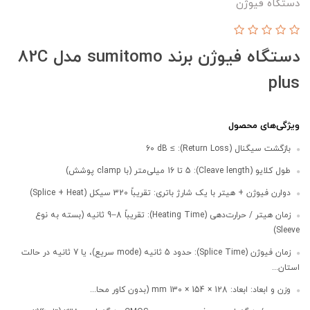
دستگاه فیوژن
دستگاه فیوژن برند sumitomo مدل 82C
plus
ویژگی‌های محصول
بازگشت سیگنال (Return Loss): ≥ 60 dB
طول کلایو (Cleave length): 5 تا 16 میلی‌متر (با clamp پوشش)
دوارن فیوژن + هیتر با یک شارژ باتری: تقریباً 320 سیکل (Splice + Heat)
زمان هیتر / حرارت‌دهی (Heating Time): تقریباً 8–9 ثانیه (بسته به نوع
Sleeve)
زمان فیوژن (Splice Time): حدود 5 ثانیه (mode سریع)، یا 7 ثانیه در حالت
استان...
وزن و ابعاد: ابعاد: 128 × 154 × 130 mm (بدون کاور محا...