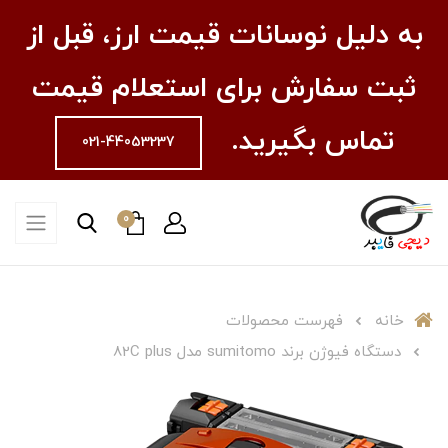
به دلیل نوسانات قیمت ارز، قبل از
ثبت سفارش برای استعلام قیمت
تماس بگیرید.
021-44053237
0
خانه
فهرست محصولات
دستگاه فیوژن برند sumitomo مدل 82C plus