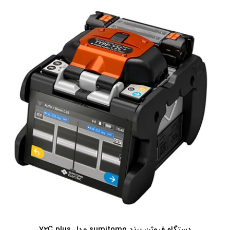
دستگاه فیوژن برند sumitomo مدل 72C plus