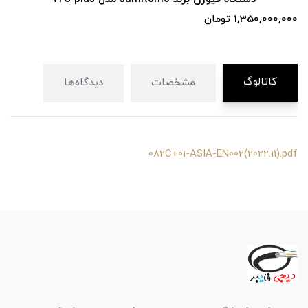
1,350,000,0 تومان
00
کاتالوگ
مشخصات
دیدگاه‌ها
082C+01-ASIA-EN002(2022.11).pdf