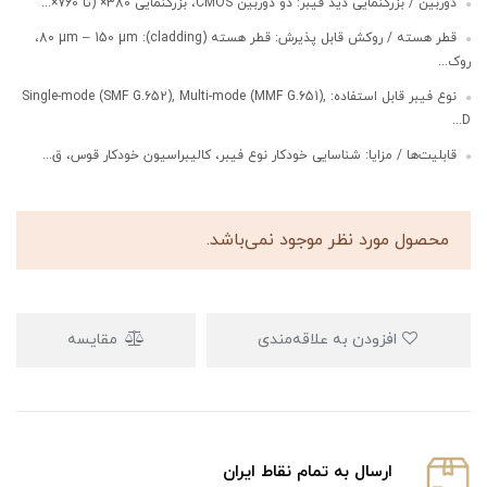
دوربین / بزرگنمایی دید فیبر: دو دوربین CMOS، بزرگنمایی 380× (تا 760×...
قطر هسته / روکش قابل پذیرش: قطر هسته (cladding): 80 µm – 150 µm،
روک...
نوع فیبر قابل استفاده: Single-mode (SMF G.652), Multi-mode (MMF G.651),
D...
قابلیت‌ها / مزایا: شناسایی خودکار نوع فیبر، کالیبراسیون خودکار قوس، ق...
محصول مورد نظر موجود نمی‌باشد.
افزودن به علاقه‌مندی
مقایسه
ارسال به تمام نقاط ایران