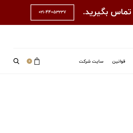
 تماس بگیرید.
021-44053237
قوانین
سایت شرکت
0