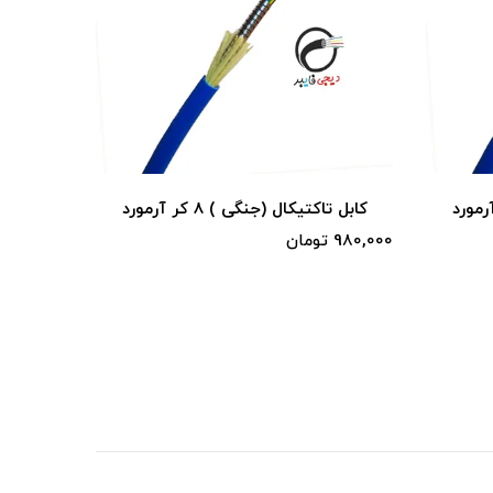
کابل تاکتیکال (جنگی ) 8 کر آرمورد
کابل تاک
980,000 تومان
980,000 تومان