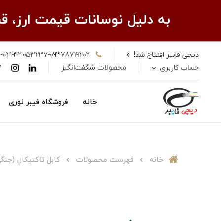
به دلیل نوسانات قیمت ارز، 
دیجی فایبر افتتاح شد!
-021-44053237-09378719204
حساب کاربری
محصولات شگفت‌انگیز
خانه
فروشگاه فیبر نوری
خانه
فهرست محصولات
کابل تاکتیکال (جنگی ) 8 کر آ