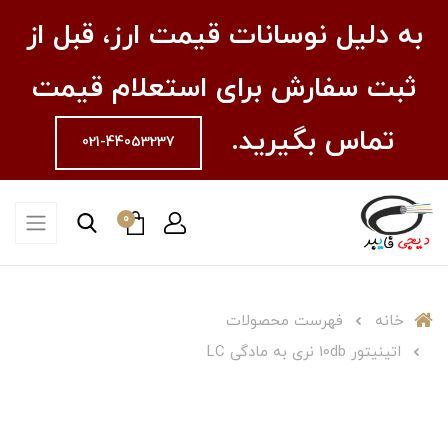
به دلیل نوسانات قیمت ارز، قبل از
ثبت سفارش برای استعلام قیمت
تماس بگیرید.
021-44053237
0
خانه
فهرست محصولات
اتینیتور 10db نری به مادگی LC