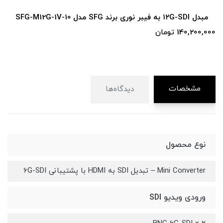
مبدل ۱۲G-SDI به فیبر نوری برند SFG مدل SFG-M12G-1V-10
140,200,000 تومان
مشخصات
دیدگاه‌ها
نوع محصول
Mini Converter – تبدیل SDI به HDMI با پشتیبانی 6G-SDI
ورودی ویدیو SDI