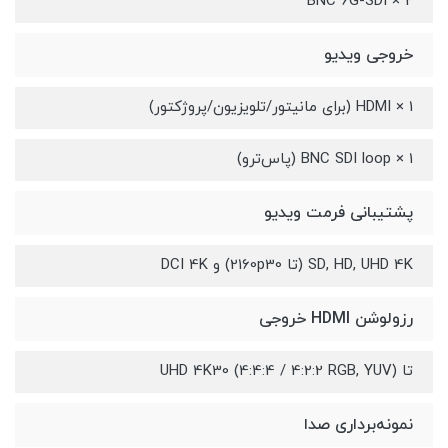
2 × BNC 6G-SDI
خروجی ویدیو
1 × HDMI (برای مانیتور/تلویزیون/پروژکتور)
1 × BNC SDI loop (پاس‌ترو)
پشتیبانی فرمت ویدیو
SD, HD, UHD 4K (تا 2160p30) و DCI 4K
رزولوشن HDMI خروجی
تا UHD 4K30 (4:4:4 / 4:2:2 RGB, YUV)
نمونه‌برداری صدا