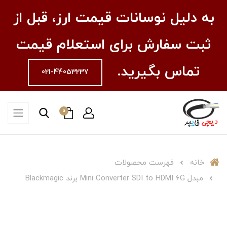
به دلیل نوسانات قیمت ارز، قبل از
ثبت سفارش برای استعلام قیمت
تماس بگیرید.
021-44053237
0
خانه
فهرست محصولات
مبدل Mini Converter SDI to HDMI 6G برند Blackmagic