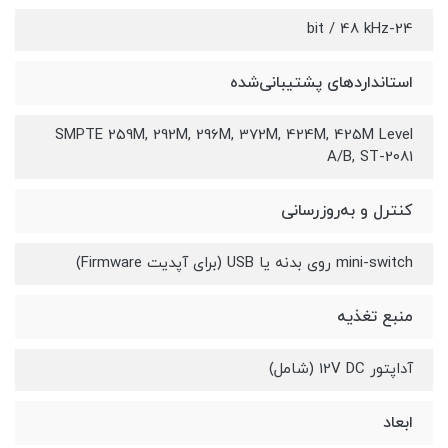
24-bit / 48 kHz
استانداردهای پشتیبانی‌شده
SMPTE 259M, 292M, 296M, 372M, 424M, 425M Level
A/B, ST-2081
کنترل و به‌روزرسانی
mini-switch روی بدنه یا USB (برای آپدیت Firmware)
منبع تغذیه
آداپتور 12V DC (شامل)
ابعاد