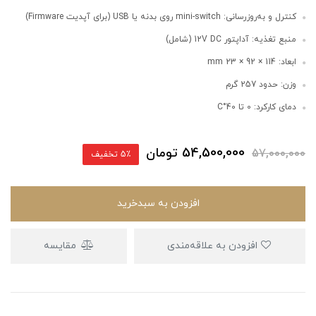
کنترل و به‌روزرسانی: mini-switch روی بدنه یا USB (برای آپدیت Firmware)
منبع تغذیه: آداپتور 12V DC (شامل)
ابعاد: 114 × 92 × 23 mm
وزن: حدود 257 گرم
دمای کارکرد: 0 تا 40°C
54,500,000
تومان
57,000,000
5٪ تخفیف
افزودن به سبدخرید
افزودن به علاقه‌مندی
مقایسه