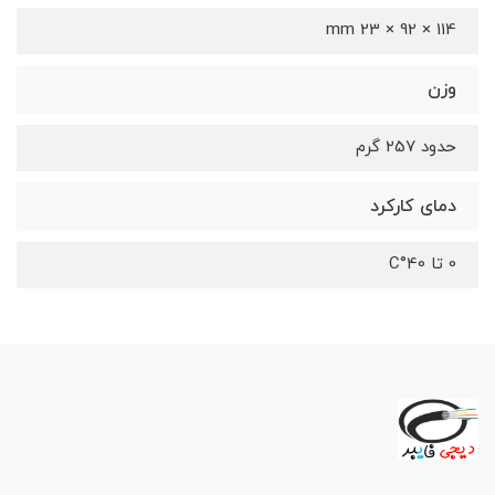
114 × 92 × 23 mm
وزن
حدود 257 گرم
دمای کارکرد
0 تا 40°C