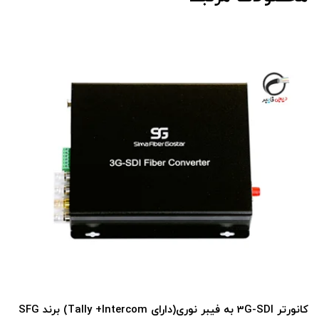
کانورتر 3G-SDI به فیبر نوری(دارای Tally +Intercom) برند SFG