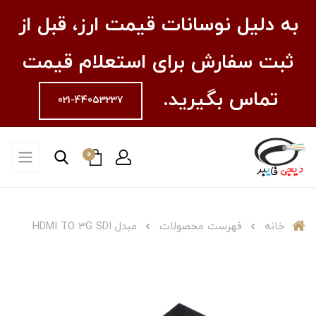
به دلیل نوسانات قیمت ارز، قبل از
ثبت سفارش برای استعلام قیمت
تماس بگیرید.
021-44053237
0
خانه
فهرست محصولات
مبدل HDMI TO 3G SDI