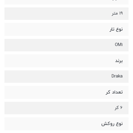
19 متر
نوع تار
OM1
برند
Draka
تعداد کر
6 کر
نوع روکش