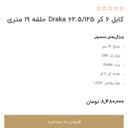
کابل 6 کر Draka 62.5/125 حلقه 19 متری
ویژگی‌های محصول
متراژ: 19 متر
نوع تار: OM1
برند: Draka
تعداد کر: 6 کر
نوع روکش: LSZH
8,480,000
تومان
افزودن به سبدخرید