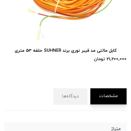
کابل 6 کر Draka 62.5/125 حلقه 19 متری
8,480,000 تومان
مشخصات
دیدگاه‌ها
متراژ