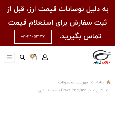
به دلیل نوسانات قیمت ارز، قبل از
ثبت سفارش برای استعلام قیمت
تماس بگیرید.
021-44053237
0
خانه
فهرست محصولات
کابل 6 کر Draka 62.5/125 حلقه 19 متری