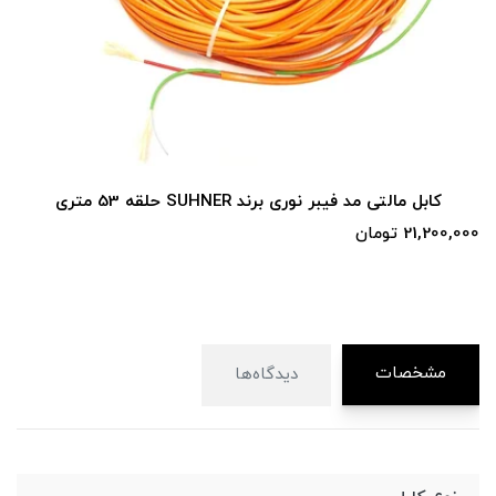
ری برند SUHNER حلقه 53 متری
کابل 6 کر Draka 62.5/125 حلقه 19 متری
8,480,000 تومان
مشخصات
دیدگاه‌ها