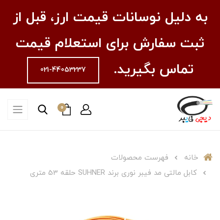
به دلیل نوسانات قیمت ارز، قبل از
ثبت سفارش برای استعلام قیمت
تماس بگیرید.
021-44053237
0
خانه
فهرست محصولات
کابل مالتی مد فیبر نوری برند SUHNER حلقه 53 متری