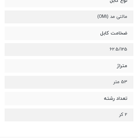
نوع کابل
مالتی مد (OM1)
ضخامت کابل
62.5/125
متراژ
53 متر
تعداد رشته
2 کر