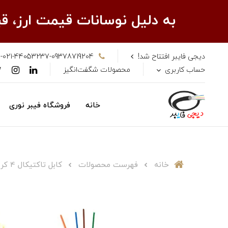
به دلیل نوسانات قیمت ارز، 
دیجی فایبر افتتاح شد!
-021-44053237-09378719204
حساب کاربری
محصولات شگفت‌انگیز
خانه
فروشگاه فیبر نوری
خانه
فهرست محصولات
کابل تاکتیکال 4 کر بدون فلز مالتی مود