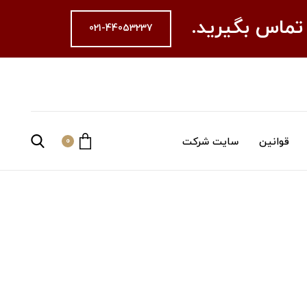
 تماس بگیرید.
021-44053237
قوانین
سایت شرکت
0