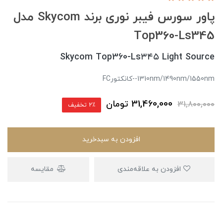
پاور سورس فیبر نوری برند Skycom مدل
Top360-Ls345
Skycom Top360-Ls۳۴۵ Light Source
1310nm/1490nm/1550nm--کانکتورFC
31,460,000
تومان
31,800,000
2٪ تخفیف
افزودن به سبدخرید
افزودن به علاقه‌مندی
مقایسه