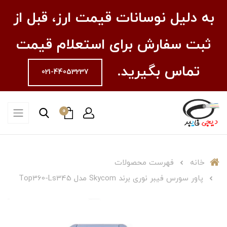
به دلیل نوسانات قیمت ارز، قبل از
ثبت سفارش برای استعلام قیمت
تماس بگیرید.
021-44053237
0
خانه
فهرست محصولات
پاور سورس فیبر نوری برند Skycom مدل Top360-Ls345