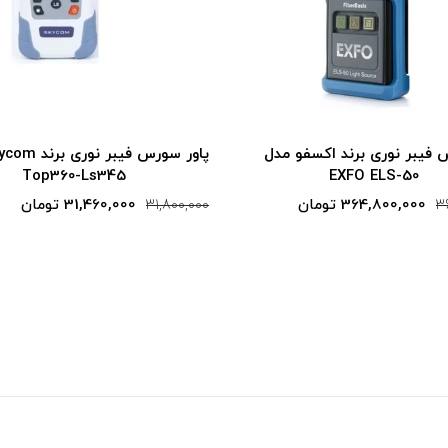
پاور سورس فیبر نوری برند Skycom مدل
پاور سورس فیبر نوری برند اکسف
EXFO ELS-50
Top360-Ls345
31,460,000 تومان
364,800,000 تومان
365,000,000