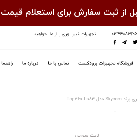
قبل از ثبت سفارش برای استعلام قیمت
02144082925
تجهیزات فیبر نوری را از ما بخواهید...
فروشگاه تجهیزات برودکست
تماس با ما
درباره ما
راهنما
ل Top360-Ls83
لایت سورس