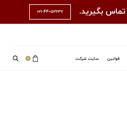
 تماس بگیرید.
021-44053237
قوانین
سایت شرکت
0