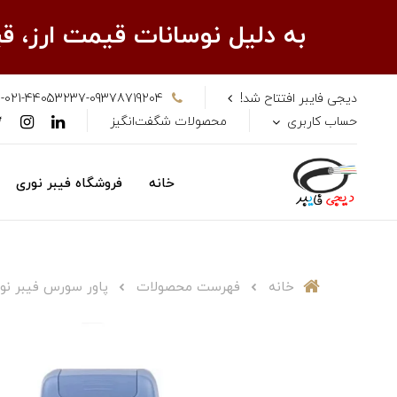
به دلیل نوسانات قیمت ارز، 
دیجی فایبر افتتاح شد!
-021-44053237-09378719204
حساب کاربری
محصولات شگفت‌انگیز
خانه
فروشگاه فیبر نوری
خانه
فهرست محصولات
پاور سورس فیبر نوری برند Skycom مد