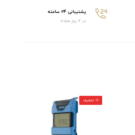
پشتیبانی 24 ساعته
در 7 روز هفته
2٪ تخفیف
1٪ تخفیف