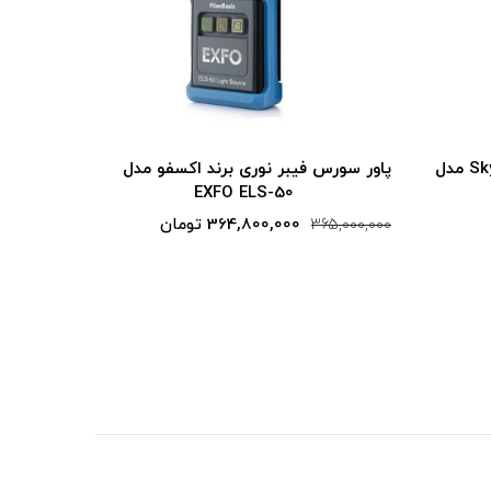
و مدل
پاور سورس فیبر نوری برند Skycom مدل
پاور سور
Top360-Ls345
31,460,000 تومان
5,000,000
31,800,000