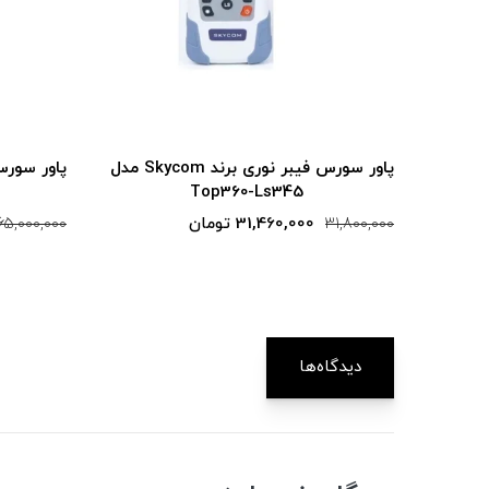
پاور سورس فیبر نوری برند Skycom مدل
پاور سورس فیبر نوری برند اکسفو مدل
EXFO ELS-50
364,800,000 تومان
31,800,000
365,000,000
دیدگاه‌ها