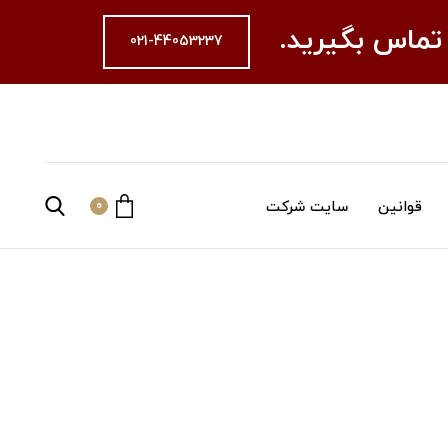
 تماس بگیرید.
021-44053237
قوانین
سایت شرکت
0