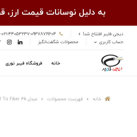
به دلیل نوسانات قیمت ارز، 
دیجی فایبر افتتاح شد!
-021-44053237-09378719204
حساب کاربری
محصولات شگفت‌انگیز
خانه
فروشگاه فیبر نوری
خانه
فهرست محصولات
مبدل HDMI To Fiber 4k