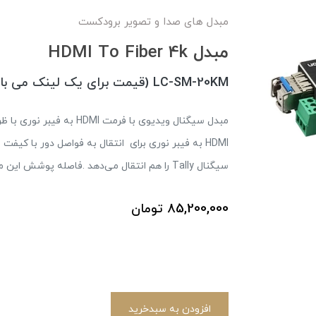
مبدل های صدا و تصویر برودکست
مبدل HDMI To Fiber 4k
LC-SM-20KM (قیمت برای یک لینک می باشد)
HDMI به فیبر نوری برای انتقال به فواصل دور با کیف
سیگنال Tally را هم انتقال می‌دهد .فاصله پوشش این مبدل تا ۲۰ کیلومتر بوده و برند آن SFG می باشد.
85,200,000
تومان
افزودن به سبدخرید