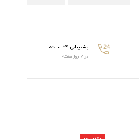
پشتیبانی 24 ساعته
در 7 روز هفته
4٪ تخفیف