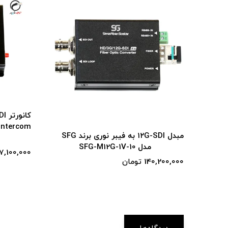
کانورتر 3G-SDI به فیبر نوری(دارای Tally
+Intercom) برند SFG مدل SFG-M3G-
مبدل ۱۲G-SDI به فیبر نوری برند SFG
1BV-20
157,100,000 تومان